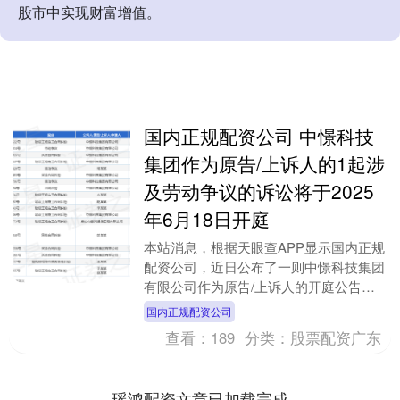
股市中实现财富增值。
国内正规配资公司 中憬科技
集团作为原告/上诉人的1起涉
及劳动争议的诉讼将于2025
年6月18日开庭
本站消息，根据天眼查APP显示国内正规
配资公司，近日公布了一则中憬科技集团
有限公司作为原告/上诉人的开庭公告国
内正规配资公司，详细内容如下： 案
国内正规配资公司
号：（2025）....
查看：
189
分类：
股票配资广东
瑶鸿配资文章已加载完成