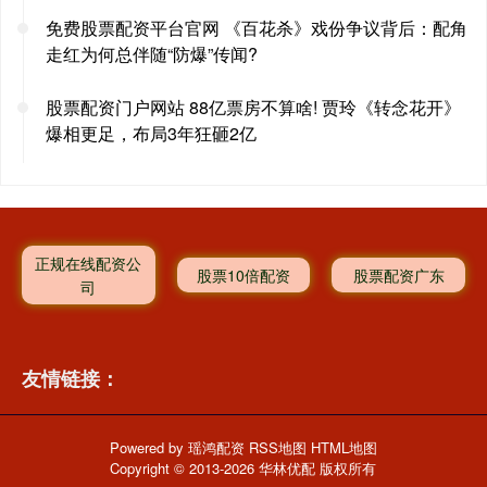
免费股票配资平台官网 《百花杀》戏份争议背后：配角
走红为何总伴随“防爆”传闻?
股票配资门户网站 88亿票房不算啥! 贾玲《转念花开》
爆相更足，布局3年狂砸2亿
正规在线配资公
股票10倍配资
股票配资广东
司
友情链接：
Powered by
瑶鸿配资
RSS地图
HTML地图
Copyright
© 2013-2026 华林优配 版权所有