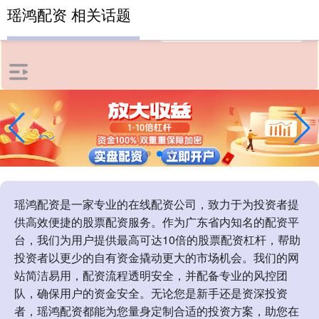
瑶鸿配资 相关话题
瑶鸿配资是一家专业的在线配资公司，致力于为投资者提
供高效便捷的股票配资服务。作为广东省内知名的配资平
台，我们为用户提供最高可达10倍的股票配资杠杆，帮助
投资者以更少的自有资金撬动更大的市场机会。我们的网
站简洁易用，配资流程透明安全，并配备专业的风控团
队，确保用户的资金安全。无论您是新手还是资深投资
者，瑶鸿配资都能为您量身定制合适的投资方案，助您在