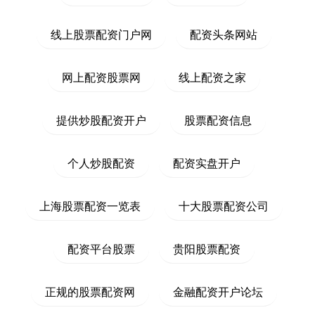
线上股票配资门户网
配资头条网站
网上配资股票网
线上配资之家
提供炒股配资开户
股票配资信息
个人炒股配资
配资实盘开户
上海股票配资一览表
十大股票配资公司
配资平台股票
贵阳股票配资
正规的股票配资网
金融配资开户论坛