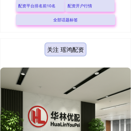
配资平台排名前10名
配资开户行情
全部话题标签
关注 瑶鸿配资