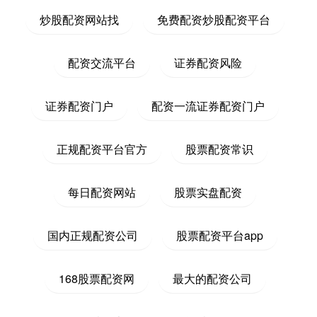
炒股配资网站找
免费配资炒股配资平台
配资交流平台
证券配资风险
证券配资门户
配资一流证券配资门户
正规配资平台官方
股票配资常识
每日配资网站
股票实盘配资
国内正规配资公司
股票配资平台app
168股票配资网
最大的配资公司