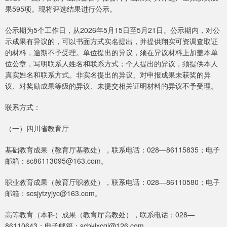
果595项。现将评选结果进行公示。
公示期为5个工作日，从2026年5月15日至5月21日。公示期内，对公
示成果有异议的，可以书面方式实名提出，并提供翔实可资调查取证
的材料，逾期不予受理。单位提出的异议，须在异议材料上加盖本单
位公章，写明联系人姓名和联系方式；个人提出的异议，须提供本人
真实姓名和联系方式。非实名提出的异议、对申报成果未获奖的异
议、对奖励成果等级的异议、未提交相关证明材料的异议不予受理。
联系方式：
（一）四川省教育厅
基础教育成果（教育厅基教处），联系电话：028—86115835；电子
邮箱：sc86113095@163.com。
职业教育成果（教育厅职教处），联系电话：028—86110580；电子
邮箱：scsjytzyjyc@163.com。
高等教育（本科）成果（教育厅高教处），联系电话：028—
86110643；电子邮箱：scbkjxcgj@126.com。