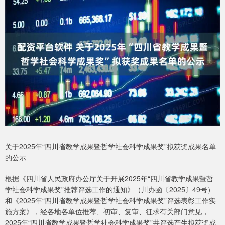
关于2025年“四川省教学成果暨哲学社会科学成果奖”拟获奖成果名单
的公示
根据《四川省人民政府办公厅关于开展2025年“四川省教学成果暨哲
学社会科学成果奖”推荐评选工作的通知》（川办函〔2025〕49号）
和《2025年“四川省教学成果暨哲学社会科学成果奖”评选表彰工作实
施方案》，经各地各单位推荐、初审、复审、征求有关部门意见，
2025年“四川省教学成果暨哲学社会科学成果奖”共评选产生拟获奖成