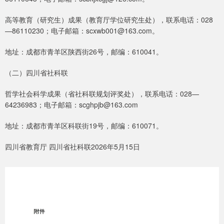
高等教育（研究生）成果（教育厅学位研究生处），联系电话：028
—86110230；电子邮箱：scxwb001@163.com。
地址：成都市青羊区陕西街26号，邮编：610041。
（二）四川省社科联
哲学社会科学成果（省社科联规划评奖处），联系电话：028—
64236983；电子邮箱：scghpjb@163.com
地址：成都市青羊区科联街19号，邮编：610071。
四川省教育厅 四川省社科联2026年5月15日